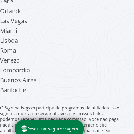
Paris
Orlando
Las Vegas
Miami
Lisboa
Roma
Veneza
Lombardia
Buenos Aires
Bariloche
O
Siga na Viagem
participa de programas de afiliados. Isso
significa que, ao reservar através dos nossos links,
podemos receber uma pequena comissão. Você não paga
nada a mais por isso, mas nos ajuda a manter o site
Pesquisar seguro viagem
atualizado e com guias gratuitos de alta qualidade. Só