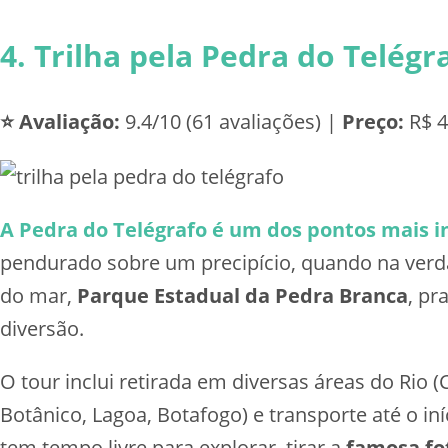
4. Trilha pela Pedra do Telég
⭐ Avaliação:
9.4/10 (61 avaliações) |
Preço:
R$ 4
A Pedra do Telégrafo é um dos pontos mais i
pendurado sobre um precipício, quando na verdad
do mar,
Parque Estadual da Pedra Branca
, pr
diversão.
O tour inclui retirada em diversas áreas do Rio
Botânico, Lagoa, Botafogo) e transporte até o i
tem tempo livre para explorar, tirar a
famosa fo