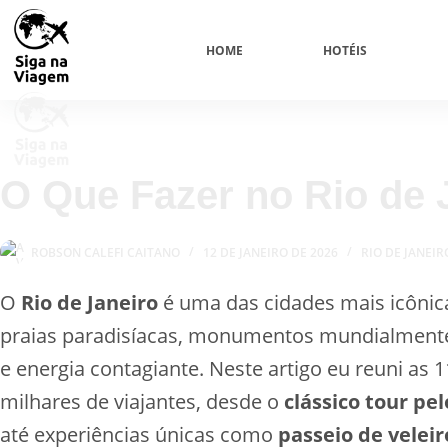
HOME
HOTÉIS
O Que Fazer no Rio de 
ROBSON CALEFI CAITANO
12 DE JANEIRO DE 2026
RIO DE JANEIR
O
Rio de Janeiro
é uma das cidades mais icôni
praias paradisíacas, monumentos mundialmente
e energia contagiante. Neste artigo eu reuni as 
milhares de viajantes, desde o
clássico tour pe
até experiências únicas como
passeio de velei