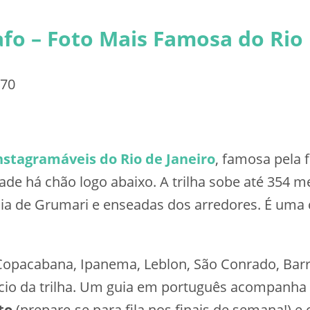
rafo – Foto Mais Famosa do Rio
70
nstagramáveis do Rio de Janeiro
, famosa pela 
e há chão logo abaixo. A trilha sobe até 354 me
aia de Grumari e enseadas dos arredores. É uma 
 (Copacabana, Ipanema, Leblon, São Conrado, Barr
nício da trilha. Um guia em português acompanha
to
(prepare-se para fila nos finais de semana!) 