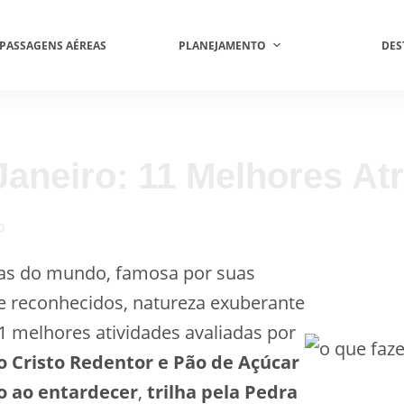
PASSAGENS AÉREAS
PLANEJAMENTO
DES
Janeiro: 11 Melhores At
O
cas do mundo, famosa por suas
 reconhecidos, natureza exuberante
11 melhores atividades avaliadas por
lo Cristo Redentor e Pão de Açúcar
ro ao entardecer
,
trilha pela Pedra