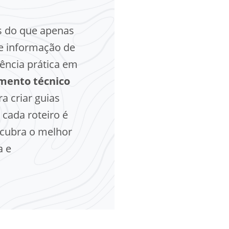
s do que apenas
e informação de
ência prática em
mento técnico
a criar guias
 cada roteiro é
scubra o melhor
a e