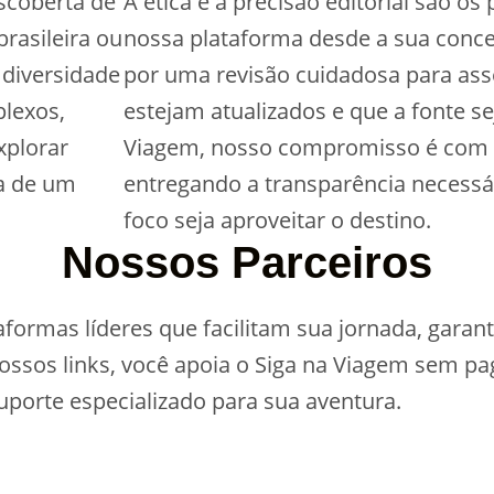
escoberta de
A ética e a precisão editorial são os
rasileira ou
nossa plataforma desde a sua conce
 diversidade
por uma revisão cuidadosa para ass
plexos,
estejam atualizados e que a fonte se
xplorar
Viagem, nosso compromisso é com a
a de um
entregando a transparência necessá
foco seja aproveitar o destino.
Nossos Parceiros
ormas líderes que facilitam sua jornada, garant
 nossos links, você apoia o Siga na Viagem sem p
porte especializado para sua aventura.