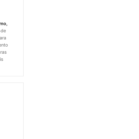
smo,
sde
ara
ento
uras
is