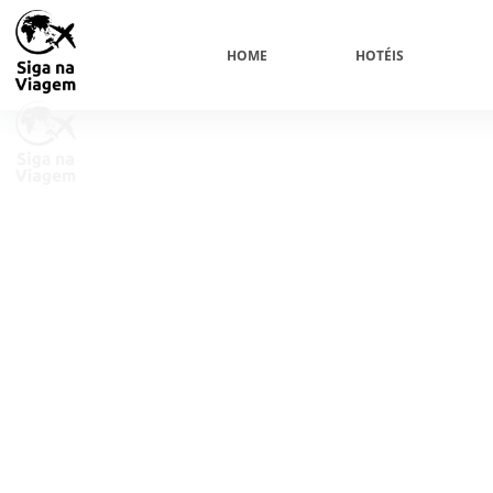
HOME
HOTÉIS
Qu
Transformamos nossa pa
detalhados e roteir
próxim