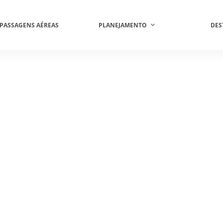
PASSAGENS AÉREAS
PLANEJAMENTO
DES
em Somos
ixão por explorar o Brasil e o mundo em guias
os autênticos para ajudar você a planejar sua
a jornada com total confiança.