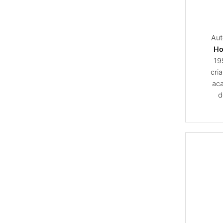
Aut
Ho
19
cri
aca
d