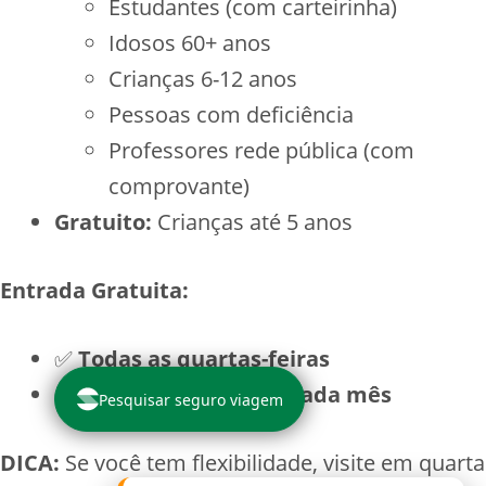
Estudantes (com carteirinha)
Idosos 60+ anos
Crianças 6-12 anos
Pessoas com deficiência
Professores rede pública (com
comprovante)
Gratuito:
Crianças até 5 anos
Entrada Gratuita:
✅
Todas as quartas-feiras
✅
Último domingo de cada mês
Pesquisar seguro viagem
DICA:
Se você tem flexibilidade, visite em quarta