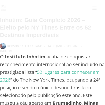
Inhotim: Guia Completo 2026 –
Eleito pelo NY Times Entre os 52
Destinos Imperdíveis
ROBSON CALEFI CAITANO
14 DE JANEIRO DE 2026
INHOTIM
O
Instituto Inhotim
acaba de conquistar
reconhecimento internacional ao ser incluído na
prestigiada lista “
52 lugares para conhecer em
2026
” do The New York Times, ocupando a 24ª
posição e sendo o único destino brasileiro
selecionado pela publicação este ano. Este
museu a céu aberto em
Brumadinho
,
Minas